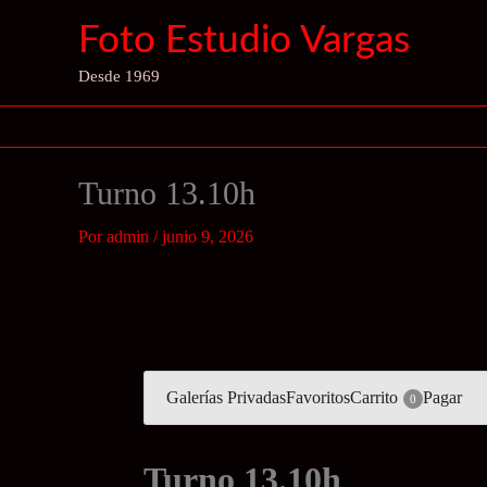
Ir
Foto Estudio Vargas
al
contenido
Desde 1969
Turno 13.10h
Por
admin
/
junio 9, 2026
Galerías Privadas
Favoritos
Carrito
Pagar
0
Turno 13.10h