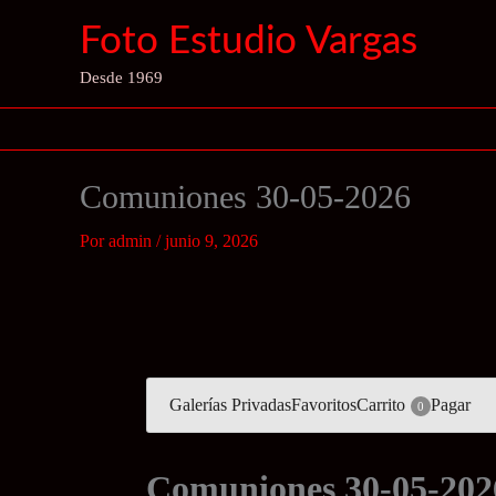
Ir
Foto Estudio Vargas
al
contenido
Desde 1969
Comuniones 30-05-2026
Por
admin
/
junio 9, 2026
Galerías Privadas
Favoritos
Carrito
Pagar
0
Comuniones 30-05-202