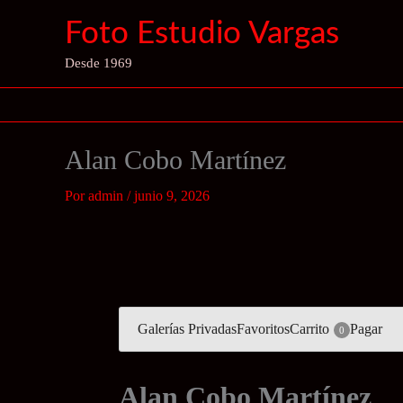
Ir
Foto Estudio Vargas
al
contenido
Desde 1969
Alan Cobo Martínez
Por
admin
/
junio 9, 2026
Galerías Privadas
Favoritos
Carrito
Pagar
0
Alan Cobo Martínez