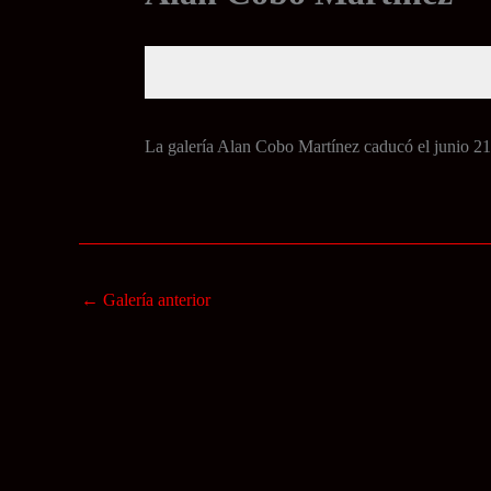
La galería Alan Cobo Martínez caducó el junio 21
←
Galería anterior