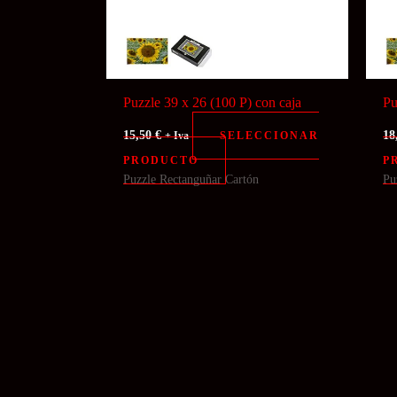
Puzzle 39 x 26 (100 P) con caja
Pu
15,50
€
18
SELECCIONAR
+ Iva
PRODUCTO
P
Puzzle Rectanguñar Cartón
Pu