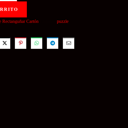
ARRITO
e Rectanguñar Cartón
Etiqueta:
puzzle