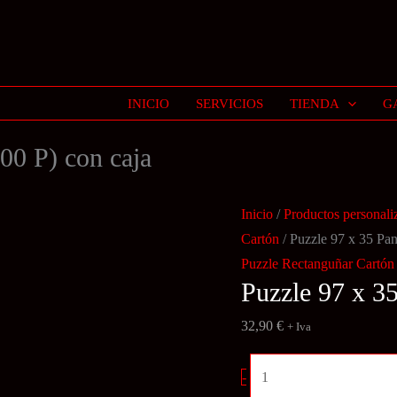
INICIO
SERVICIOS
TIENDA
G
00 P) con caja
Inicio
/
Productos personali
Cartón
/ Puzzle 97 x 35 Pa
Puzzle Rectanguñar Cartón
Puzzle 97 x 3
32,90
€
+ Iva
Puzzle
-
97