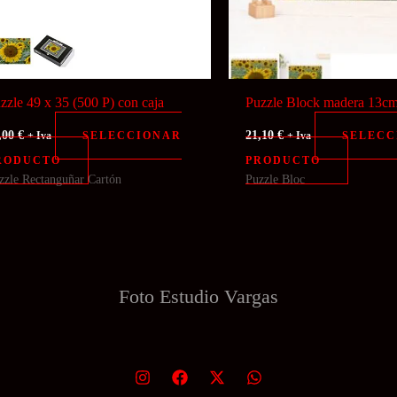
zzle 49 x 35 (500 P) con caja
Puzzle Block madera 13c
,00
€
21,10
€
SELECCIONAR
SELECC
+ Iva
+ Iva
RODUCTO
PRODUCTO
zzle Rectanguñar Cartón
Puzzle Bloc
Foto Estudio
Vargas