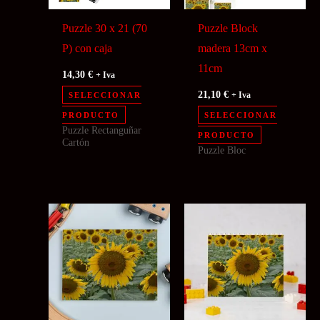
Puzzle 30 x 21 (70
Puzzle Block
P) con caja
madera 13cm x
11cm
14,30
€
+ Iva
21,10
€
SELECCIONAR
+ Iva
PRODUCTO
SELECCIONAR
Puzzle Rectanguñar
PRODUCTO
Cartón
Puzzle Bloc