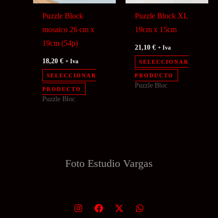
Puzzle Block
Puzzle Block XL
mosaico 26 cm x
19cm x 15cm
19cm (54p)
21,10
€
+ Iva
18,20
€
+ Iva
SELECCIONAR
Este
SELECCIONAR
PRODUCTO
Puzzle Bloc
producto
PRODUCTO
Puzzle Bloc
tiene
múltiples
variantes.
Las
opciones
Foto Estudio
Vargas
se
pueden
elegir
en