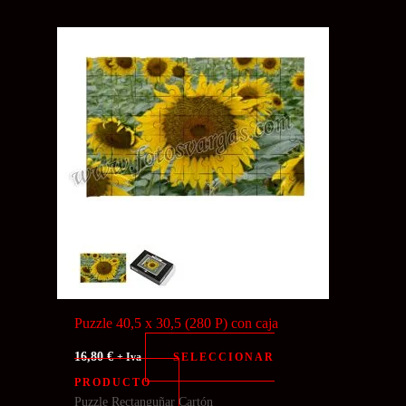
Puzzle 40,5 x 30,5 (280 P) con caja
16,80
€
SELECCIONAR
+ Iva
PRODUCTO
Puzzle Rectanguñar Cartón