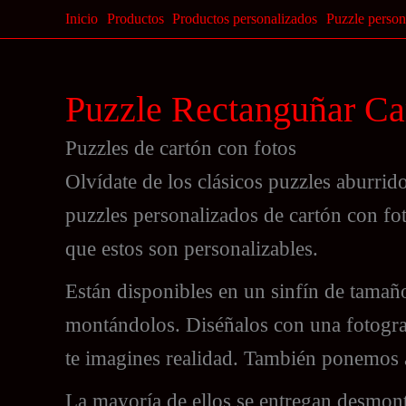
Ir
Inicio
Productos
Productos personalizados
Puzzle person
al
contenido
Puzzle Rectanguñar Ca
Puzzles de cartón con fotos
Olvídate de los clásicos puzzles aburrido
puzzles personalizados de cartón con fot
que estos son personalizables.
Están disponibles en un sinfín de tamañ
montándolos. Diséñalos con una fotografí
te imagines realidad. También ponemos a
La mayoría de ellos se entregan desmont