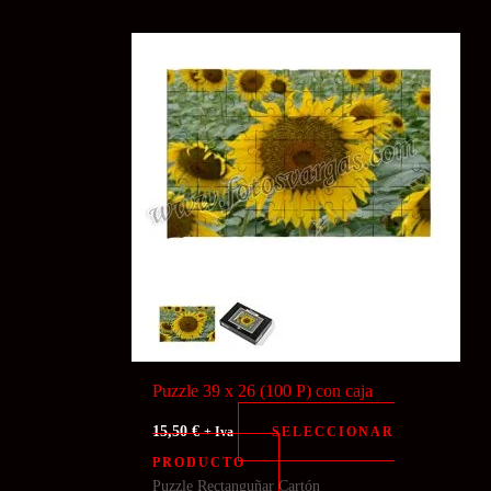
Puzzle 39 x 26 (100 P) con caja
15,50
€
SELECCIONAR
+ Iva
PRODUCTO
Puzzle Rectanguñar Cartón