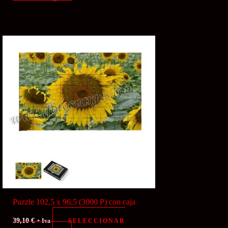
Puzzle 102,5 x 96,5 (3000 P) con caja
39,10
€
SELECCIONAR
+ Iva