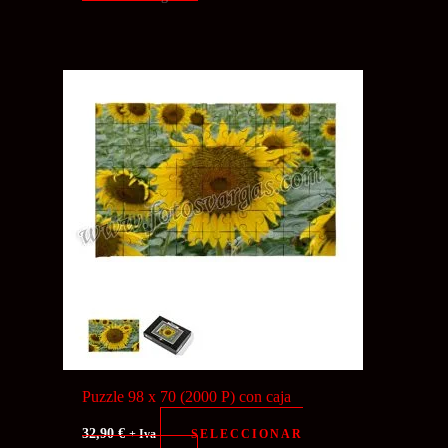
Puzzle 98 x 70 (2000 P) con caja
32,90
€
SELECCIONAR
+ Iva