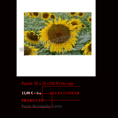
Puzzle 39 x 26 (100 P) sin caja
13,00
€
SELECCIONAR
+ Iva
PRODUCTO
Puzzle Rectanguñar Cartón