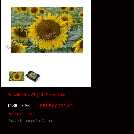
Puzzle 30 x 21 (70 P) con caja
14,30
€
SELECCIONAR
+ Iva
PRODUCTO
Puzzle Rectanguñar Cartón