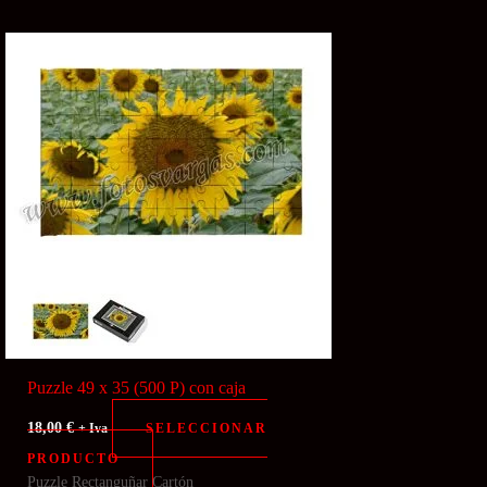
Puzzle 49 x 35 (500 P) con caja
18,00
€
SELECCIONAR
+ Iva
PRODUCTO
Puzzle Rectanguñar Cartón