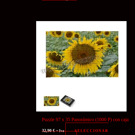
Puzzle 97 x 35 Panorámico (1000 P) con caja
32,90
€
SELECCIONAR
+ Iva