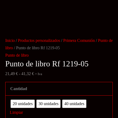
Inicio
/
Productos personalizados
/
Primera Comunión
/
Punto de
libro
/ Punto de libro Rf 1219-05
Punto de libro
Punto de libro Rf 1219-05
Rango
21,49
€
-
41,32
€
+ Iva
de
precios:
Cantidad
desde
21,49 €
20 unidades
30 unidades
40 unidades
hasta
Limpiar
41,32 €