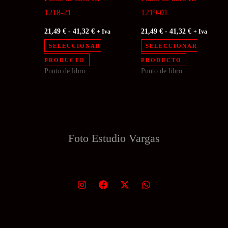
la
la
1218-21
1219-01
página
página
Rango
Rango
21,49
€
-
41,32
€
21,49
€
-
41,32
€
+ Iva
+ Iva
de
de
de
de
precios:
precios:
SELECCIONAR
SELECCIONAR
producto
producto
desde
desde
Este
Este
PRODUCTO
PRODUCTO
21,49 €
21,49 €
Punto de libro
Punto de libro
producto
producto
hasta
hasta
41,32 €
41,32 €
tiene
tiene
múltiples
múltiples
variantes.
variantes.
Las
Las
Foto Estudio
Vargas
opciones
opciones
se
se
pueden
pueden
elegir
elegir
en
en
la
la