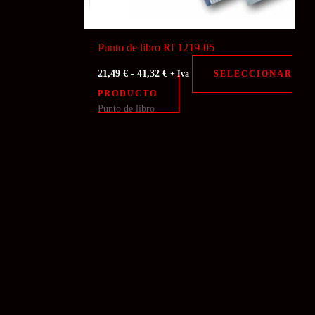
de
producto
Punto de libro Rf 1219-05
Rango
21,49
€
-
41,32
€
SELECCIONAR
+ Iva
de
Este
PRODUCTO
precios:
desde
Punto de libro
producto
21,49 €
tiene
hasta
41,32 €
múltiples
variantes.
Las
opciones
se
pueden
elegir
en
la