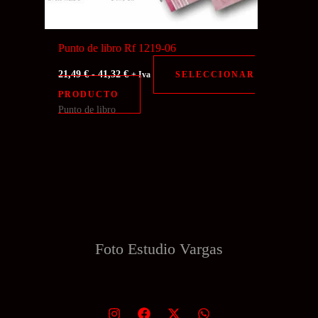
de
producto
Punto de libro Rf 1219-06
Rango
21,49
€
-
41,32
€
SELECCIONAR
+ Iva
de
Este
PRODUCTO
precios:
desde
Punto de libro
producto
21,49 €
tiene
hasta
41,32 €
múltiples
variantes.
Las
opciones
se
Foto Estudio
Vargas
pueden
elegir
en
la