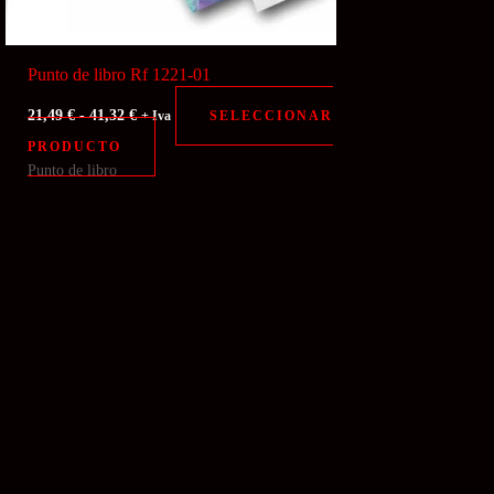
de
producto
Punto de libro Rf 1221-01
Rango
21,49
€
-
41,32
€
SELECCIONAR
+ Iva
de
Este
PRODUCTO
precios:
desde
Punto de libro
producto
21,49 €
tiene
hasta
41,32 €
múltiples
variantes.
Las
opciones
se
pueden
elegir
en
la