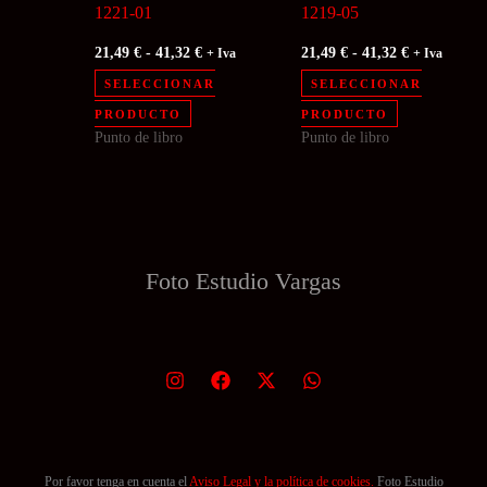
1221-01
1219-05
página
página
Rango
Rango
21,49
€
-
41,32
€
21,49
€
-
41,32
€
+ Iva
+ Iva
de
de
de
de
precios:
precios:
SELECCIONAR
SELECCIONAR
producto
producto
desde
desde
Este
Este
PRODUCTO
PRODUCTO
21,49 €
21,49 €
Punto de libro
Punto de libro
producto
producto
hasta
hasta
41,32 €
41,32 €
tiene
tiene
múltiples
múltiples
variantes.
variantes.
Las
Las
Foto Estudio
Vargas
opciones
opciones
se
se
pueden
pueden
elegir
elegir
en
en
la
la
página
página
Por favor tenga en cuenta el
Aviso Legal y la política de cookies.
Foto Estudio