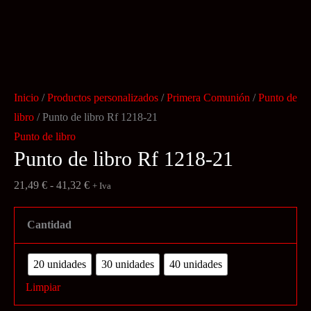
Inicio
/
Productos personalizados
/
Primera Comunión
/
Punto de
libro
/ Punto de libro Rf 1218-21
Punto de libro
Punto de libro Rf 1218-21
Rango
21,49
€
-
41,32
€
+ Iva
de
precios:
Cantidad
desde
21,49 €
20 unidades
30 unidades
40 unidades
hasta
Limpiar
41,32 €