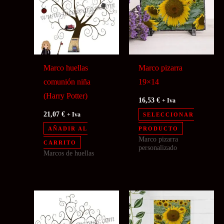
Marco huellas
Marco pizarra
comunión niña
19×14
(Harry Potter)
16,53
€
+ Iva
21,07
€
+ Iva
SELECCIONAR
AÑADIR AL
PRODUCTO
Marco pizarra
CARRITO
personalizado
Marcos de huellas