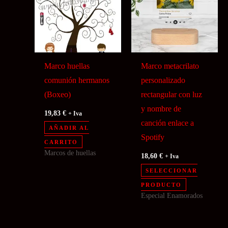
Marco huellas
Marco metacrilato
comunión hermanos
personalizado
(Boxeo)
rectangular con luz
y nombre de
19,83
€
+ Iva
canción enlace a
AÑADIR AL
Spotify
CARRITO
Marcos de huellas
18,60
€
+ Iva
SELECCIONAR
PRODUCTO
Especial Enamorados