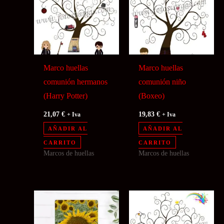
Marco huellas
Marco huellas
comunión hermanos
comunión niño
(Harry Potter)
(Boxeo)
21,07
€
19,83
€
+ Iva
+ Iva
AÑADIR AL
AÑADIR AL
CARRITO
CARRITO
Marcos de huellas
Marcos de huellas