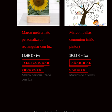
Marco metacrilato
Marco huellas
personalizado
comunión (niño
rectangular con luz
pintor)
18,60
€
19,83
€
+ Iva
+ Iva
SELECCIONAR
AÑADIR AL
PRODUCTO
CARRITO
Marco personalizado
Marcos de huellas
con luz