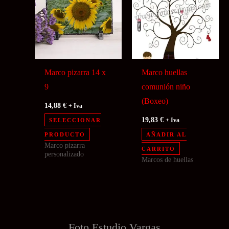
Marco pizarra 14 x
Marco huellas
9
comunión niño
(Boxeo)
14,88
€
+ Iva
19,83
€
SELECCIONAR
+ Iva
PRODUCTO
AÑADIR AL
Marco pizarra
CARRITO
personalizado
Marcos de huellas
Foto Estudio
Vargas