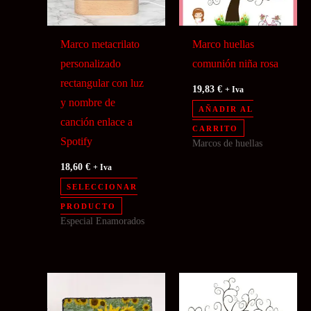
Marco metacrilato
Marco huellas
personalizado
comunión niña rosa
rectangular con luz
19,83
€
+ Iva
y nombre de
AÑADIR AL
canción enlace a
CARRITO
Spotify
Marcos de huellas
18,60
€
+ Iva
SELECCIONAR
PRODUCTO
Especial Enamorados