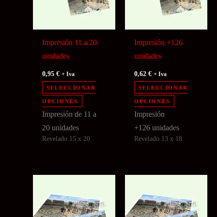
Impresión 11 a 20
Impresión +126
unidades
unidades
0,95
€
0,62
€
+ Iva
+ Iva
SELECCIONAR
SELECCIONAR
Este
Este
OPCIONES
OPCIONES
producto
producto
Impresión de 11 a
Impresión
tiene
tiene
20 unidades
+126
unidades
Revelado 15 x 20
Revelado 13 x 18
múltiples
múltiples
variantes.
variantes.
Las
Las
opciones
opciones
se
se
pueden
pueden