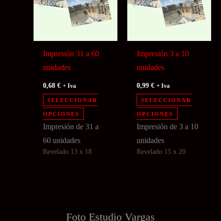
elegir
elegir
en
en
la
la
página
página
Impresión 31 a 60
Impresión 3 a 10
de
de
unidades
unidades
producto
producto
0,68
€
0,99
€
+ Iva
+ Iva
SELECCIONAR
SELECCIONAR
Este
Este
OPCIONES
OPCIONES
producto
producto
Impresión de 31 a
Impresión de 3 a 10
tiene
tiene
60 unidades
unidades
Revelado 13 x 18
Revelado 15 x 20
múltiples
múltiples
variantes.
variantes.
Las
Las
opciones
opciones
se
se
Foto Estudio
Vargas