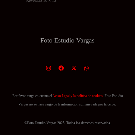
Revelado 10 x 15
múltiples
variantes.
variantes.
Las
Las
opciones
opciones
se
se
pueden
Foto Estudio
Vargas
pueden
elegir
elegir
en
en
la
la
página
página
de
de
producto
producto
Por favor tenga en cuenta el
Aviso Legal y la política de cookies.
Foto Estudio
Vargas no se hace cargo de la información suministrada por terceros.
©Foto Estudio Vargas 2025. Todos los derechos reservados.