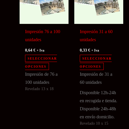
Impresión 76 a 100
Impresión 31 a 60
unidades
unidades
0,64
€
0,33
€
+ Iva
+ Iva
SELECCIONAR
SELECCIONAR
Este
Este
OPCIONES
OPCIONES
producto
producto
Impresión de 76 a
Impresión de 31 a
tiene
tiene
100 unidades
60 unidades
Revelado 13 x 18
múltiples
múltiples
Disponible 12h-24h
variantes.
variantes.
en recogida e tienda.
Las
Las
Disponible 24h-48h
opciones
opciones
en envío domicilio.
se
se
Revelado 10 x 15