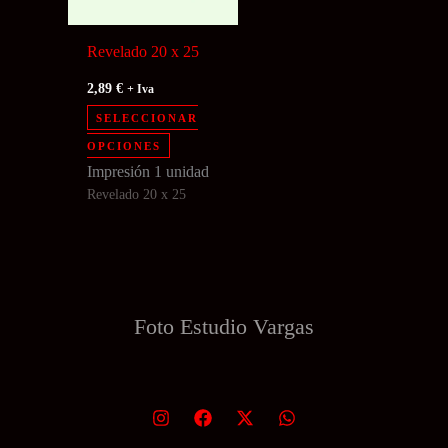
Revelado 20 x 25
2,89
€
+ Iva
SELECCIONAR
Este
OPCIONES
producto
Impresión 1 unidad
Revelado 20 x 25
tiene
múltiples
variantes.
Las
opciones
Foto Estudio
Vargas
se
pueden
elegir
en