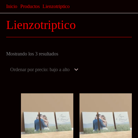
Ir
Inicio
Productos
Lienzotriptico
al
Lienzotriptico
contenido
Ordenado
Mostrando los 3 resultados
por
precio:
bajo
a
alto