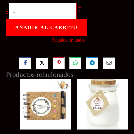
Espejo
+
-
bambu
niño
AÑADIR AL CARRITO
Comunión
SKU:
10007
Categoría:
Regalos invitados
cantidad
Productos relacionados