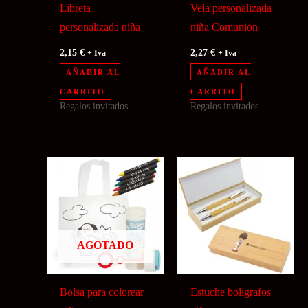
Libreta
Vela personalizada
personalizada niña
niña Comunión
2,15
€
2,27
€
+ Iva
+ Iva
AÑADIR AL
AÑADIR AL
CARRITO
CARRITO
Regalos invitados
Regalos invitados
AGOTADO
Bolsa para colorear
Estuche boligrafos