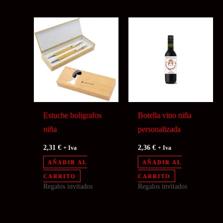
Estuche boligrafos
Botella vino niña
niña
personalizada
2,31
€
2,36
€
+ Iva
+ Iva
AÑADIR AL
AÑADIR AL
CARRITO
CARRITO
Regalos invitados
Regalos invitados