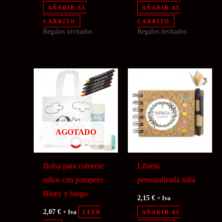
AÑADIR AL
AÑADIR AL
CARRITO
CARRITO
Regalos invitados
Regalos invitados
AGOTADO
Bolsa para colorear
Libreta
niños con pompero
personalizada niña
Bluey y bingo
2,15
€
+ Iva
2,07
€
+ Iva
LEER
AÑADIR AL