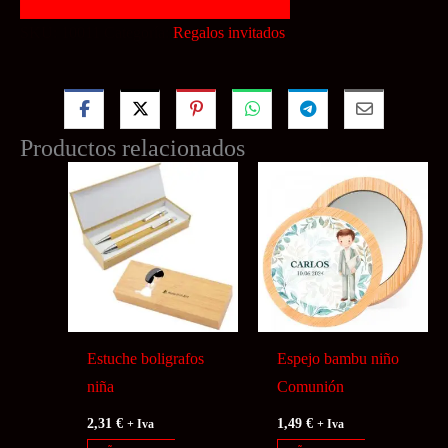
cantidad
SKU:
10011
Categoría:
Regalos invitados
Productos relacionados
Estuche boligrafos
Espejo bambu niño
niña
Comunión
2,31
€
1,49
€
+ Iva
+ Iva