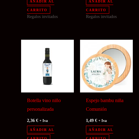
AÑADIR AL
AÑADIR AL
CARRITO
CARRITO
Regalos invitados
Regalos invitados
Botella vino niño
Espejo bambu niña
personalizada
Comunión
2,36
€
1,49
€
+ Iva
+ Iva
AÑADIR AL
AÑADIR AL
CARRITO
CARRITO