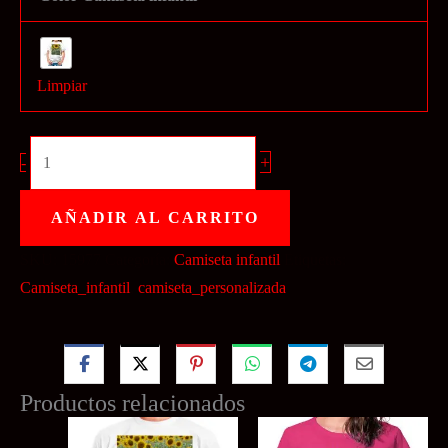
Limpiar
Camiseta
+
-
1
cara
AÑADIR AL CARRITO
basic
SKU:
15977
Categoría:
Camiseta infantil
Etiquetas:
(poliester)
Camiseta_infantil
,
camiseta_personalizada
cantidad
Productos relacionados