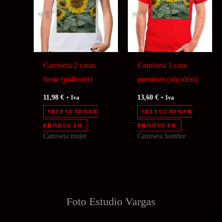
opciones
opciones
se
se
pueden
pueden
elegir
elegir
en
en
Camiseta 2 caras
Camiseta 1 cara
la
la
basic (poliester)
premium (algodón)
página
página
11,98
€
13,60
€
+ Iva
+ Iva
de
de
SELECCIONAR
SELECCIONAR
producto
producto
Este
Este
PRODUCTO
PRODUCTO
Camiseta mujer
Camiseta hombre
producto
producto
tiene
tiene
múltiples
múltiples
variantes.
variantes.
Las
Las
Foto Estudio
Vargas
opciones
opciones
se
se