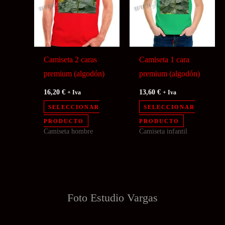
se
pueden
elegir
en
Camiseta 2 caras
Camiseta 1 cara
la
premium (algodón)
premium (algodón)
página
16,20
€
13,60
€
+ Iva
+ Iva
de
SELECCIONAR
SELECCIONAR
producto
Este
PRODUCTO
PRODUCTO
Camiseta hombre
Camiseta infantil
producto
tiene
múltiples
variantes.
Las
Foto Estudio
Vargas
opciones
se