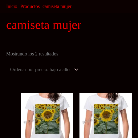
Ir
Inicio
Productos
camiseta mujer
al
camiseta mujer
contenido
Ordenado
Mostrando los 2 resultados
por
precio:
bajo
a
alto