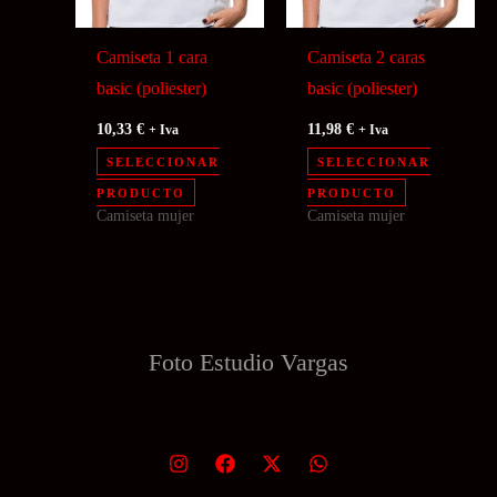
Camiseta 1 cara
Camiseta 2 caras
basic (poliester)
basic (poliester)
10,33
€
11,98
€
+ Iva
+ Iva
SELECCIONAR
SELECCIONAR
Este
Este
PRODUCTO
PRODUCTO
Camiseta mujer
Camiseta mujer
producto
producto
tiene
tiene
múltiples
múltiples
variantes.
variantes.
Las
Las
Foto Estudio
Vargas
opciones
opciones
se
se
pueden
pueden
elegir
elegir