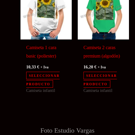
Las
opciones
se
pueden
elegir
en
Camiseta 1 cara
Camiseta 2 caras
la
basic (poliester)
premium (algodón)
página
10,33
€
16,20
€
+ Iva
+ Iva
de
SELECCIONAR
SELECCIONAR
producto
Este
PRODUCTO
PRODUCTO
Camiseta infantil
Camiseta infantil
producto
tiene
múltiples
variantes.
Las
Foto Estudio
Vargas
opciones