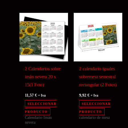
2 Calendarios sobre
2 calendario iguales
imán nevera 20 x
sobremesa semestral
15(1 Foto)
rectangular (2 Fotos)
11,57
€
9,92
€
+ Iva
+ Iva
SELECCIONAR
SELECCIONAR
PRODUCTO
PRODUCTO
Calendario Imán
calendario de mesa
nevera