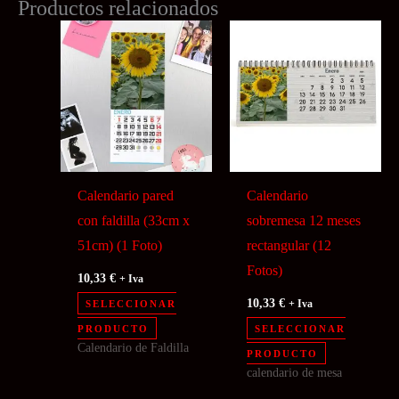
Productos relacionados
Calendario pared
Calendario
con faldilla (33cm x
sobremesa 12 meses
51cm) (1 Foto)
rectangular (12
Fotos)
10,33
€
+ Iva
10,33
€
SELECCIONAR
+ Iva
PRODUCTO
SELECCIONAR
Calendario de Faldilla
PRODUCTO
calendario de mesa