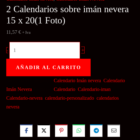
2 Calendarios sobre imán nevera
15 x 20(1 Foto)
11,57
€
+ Iva
2
+
-
Calendarios
sobre
AÑADIR AL CARRITO
imán
SKU:
0039
Categorías:
Calendario Imán nevera
,
Calendario
nevera
Imán Nevera
Etiquetas:
Calendario
,
Calendario-iman
,
15
Calendario-nevera
,
calendario-personalizado
,
calendarios
,
x
nevera
20(1
Foto)
cantidad