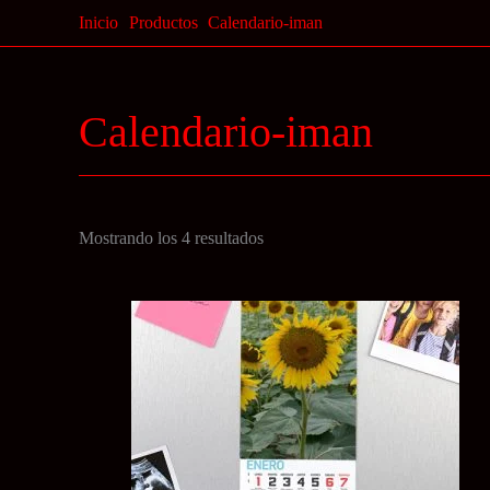
Ir
Inicio
Productos
Calendario-iman
al
contenido
Calendario-iman
Ordenado
Mostrando los 4 resultados
por
precio:
bajo
a
alto