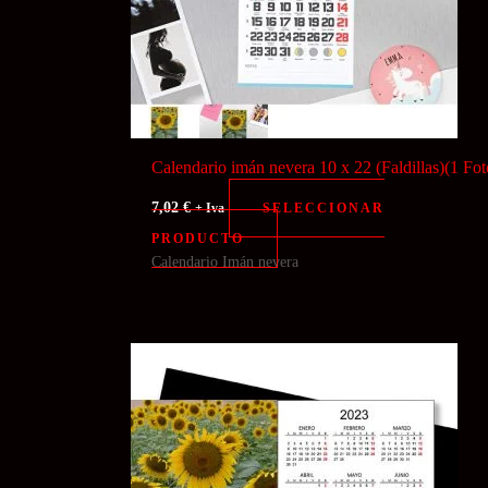
Calendario imán nevera 10 x 22 (Faldillas)(1 Fot
7,02
€
SELECCIONAR
+ Iva
PRODUCTO
Calendario Imán nevera