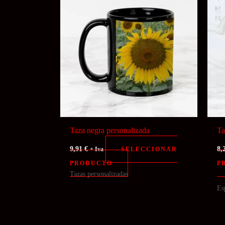
Taza negra personalizada
Ta
9,91
€
8,
SELECCIONAR
+ Iva
PRODUCTO
P
Tazas personalizadas
Es