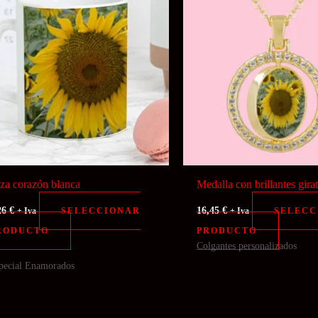
za corazón blanca
Medalla con brillantes gira
26
€
16,45
€
SELECCIONAR
SELECC
+ Iva
+ Iva
RODUCTO
PRODUCTO
Colgantes personalizados
pecial Enamorados