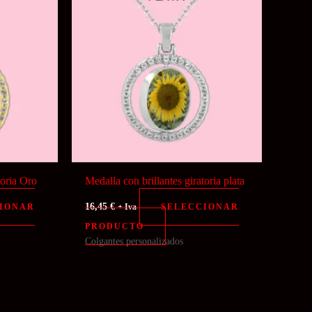
toria Oro
Medalla con brillantes giratoria plata
16,45
€
IONAR
SELECCIONAR
+ Iva
PRODUCTO
Colgantes personalizados