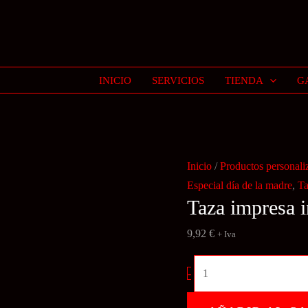
INICIO
SERVICIOS
TIENDA
G
Inicio
/
Productos personali
Especial día de la madre
,
Ta
Taza impresa 
9,92
€
+ Iva
Taza
-
impresa
interior