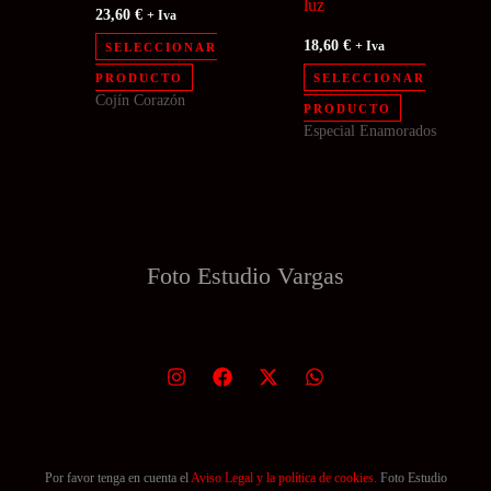
luz
23,60
€
+ Iva
18,60
€
SELECCIONAR
+ Iva
Este
PRODUCTO
SELECCIONAR
Cojín Corazón
producto
PRODUCTO
Especial Enamorados
tiene
múltiples
variantes.
Las
opciones
Foto Estudio
Vargas
se
pueden
elegir
en
la
página
de
Por favor tenga en cuenta el
Aviso Legal y la política de cookies.
Foto Estudio