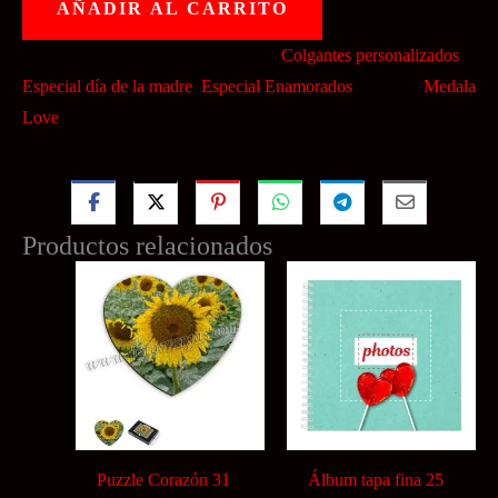
AÑADIR AL CARRITO
cantidad
SKU:
Rf.B09 Cuadrado
Categorías:
Colgantes personalizados
,
Especial día de la madre
,
Especial Enamorados
Etiqueta:
Medala
Love
Productos relacionados
Puzzle Corazón 31
Álbum tapa fina 25