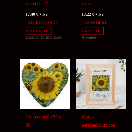
x 35 (111 P)
x 25
17,40
€
13,22
€
+ Iva
+ Iva
SELECCIONAR
AÑADIR AL
PRODUCTO
CARRITO
Especial Enamorados
Álbumes
Cojín corazón 50 x
Marco
50
personalizado con