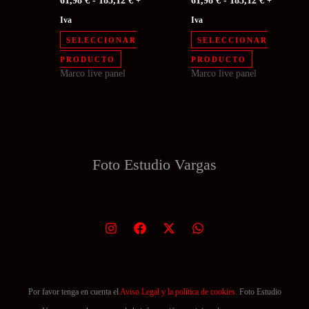
61,98
€
-
185,12
€
61,98
€
-
185,12
€
+
+
de
de
de
de
precios:
precios:
Iva
Iva
producto
producto
desde
desde
SELECCIONAR
SELECCIONAR
61,98 €
61,98 €
Este
Este
hasta
hasta
PRODUCTO
PRODUCTO
185,12 €
185,12 €
Marco live panel
Marco live panel
producto
producto
tiene
tiene
múltiples
múltiples
variantes.
variantes.
Las
Las
Foto Estudio
Vargas
opciones
opciones
se
se
pueden
pueden
elegir
elegir
en
en
la
la
página
página
Por favor tenga en cuenta el
Aviso Legal y la política de cookies.
Foto Estudio
de
de