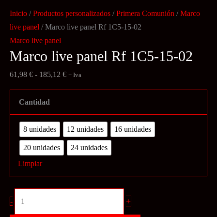
Inicio
/
Productos personalizados
/
Primera Comunión
/
Marco
live panel
/ Marco live panel Rf 1C5-15-02
Marco live panel
Marco live panel Rf 1C5-15-02
Rango
61,98
€
-
185,12
€
+ Iva
de
precios:
Cantidad
desde
61,98 €
8 unidades
12 unidades
16 unidades
hasta
20 unidades
24 unidades
185,12 €
Limpiar
Marco
+
-
live