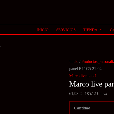
INICIO
SERVICIOS
TIENDA
G
4
Inicio
/
Productos personali
panel Rf 1C5-21-04
Marco live panel
Marco live pa
Rango
61,98
€
-
185,12
€
+ Iva
de
precios:
Cantidad