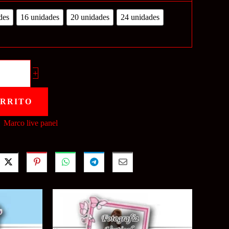
des
16 unidades
20 unidades
24 unidades
+
ARRITO
a:
Marco live panel