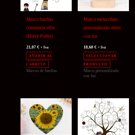
Marco huellas
Marco metacrilato
comunión niño
personalizado árbol
(Harry Potter)
con luz
21,07
€
18,60
€
+ Iva
+ Iva
AÑADIR AL
SELECCIONAR
CARRITO
PRODUCTO
Marcos de huellas
Marco personalizado
con luz