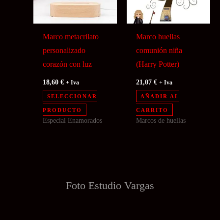
Marco metacrilato
Marco huellas
personalizado
comunión niña
corazón con luz
(Harry Potter)
18,60
€
21,07
€
+ Iva
+ Iva
SELECCIONAR
AÑADIR AL
PRODUCTO
CARRITO
Especial Enamorados
Marcos de huellas
Foto Estudio
Vargas