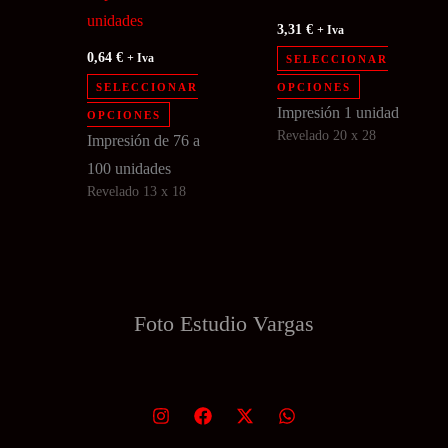
de
de
unidades
3,31
€
+ Iva
producto
producto
0,64
€
+ Iva
SELECCIONAR
Este
SELECCIONAR
OPCIONES
Este
producto
Impresión 1 unidad
OPCIONES
Revelado 20 x 28
producto
tiene
Impresión de 76 a
tiene
múltiples
100 unidades
Revelado 13 x 18
múltiples
variantes.
variantes.
Las
Las
opciones
opciones
se
se
pueden
Foto Estudio
Vargas
pueden
elegir
elegir
en
en
la
la
página
página
de