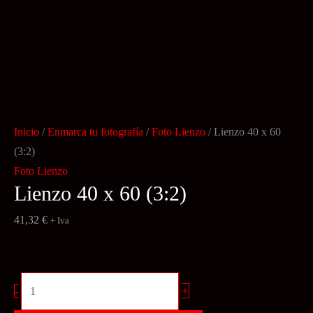
Inicio
/
Enmarca tu fotografía
/
Foto Lienzo
/ Lienzo 40 x 60
(3:2)
Foto Lienzo
Lienzo 40 x 60 (3:2)
41,32
€
+ Iva
Impresión 1 unidad
Lienzo
+
-
40