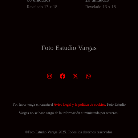
Revelado 13 x 18
Revelado 13 x 18
múltiples
múltiples
variantes.
variantes.
Las
Las
opciones
opciones
se
se
Foto Estudio
Vargas
pueden
pueden
elegir
elegir
en
en
la
la
página
página
de
de
producto
producto
Por favor tenga en cuenta el
Aviso Legal y la política de cookies.
Foto Estudio
Vargas no se hace cargo de la información suministrada por terceros.
©Foto Estudio Vargas 2025. Todos los derechos reservados.