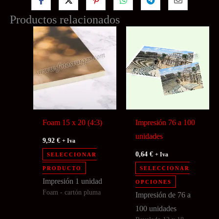
Productos relacionados
Foam 15 x 20 (4:3)
Impresión 76 a 100
unidades
9,92
€
+ Iva
0,64
€
SELECCIONAR
+ Iva
PRODUCTO
SELECCIONAR
Este
Impresión 1 unidad
OPCIONES
Foam - cartón pluma
producto
Impresión de 76 a
tiene
100 unidades