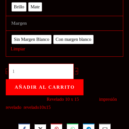
Brillo
Mate
Margen
Sin Margen Blanco
Con margen blanco
Limpiar
Impresión
+
-
61
a
AÑADIR AL CARRITO
100
SKU:
N/D
Categoría:
Revelado 10 x 15
Etiquetas:
impresión
,
unidades
revelado
,
revelado10x15
cantidad