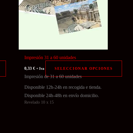
en
en
la
la
página
págin
de
de
producto
produ
Impresión 31 a 60 unidades
Este
Este
0,33
€
SELECCIONAR OPCIONES
+ Iva
producto
produ
Impresión de 31 a 60 unidades
tiene
tiene
Disponible 12h-24h en recogida e tienda.
múltiples
múltip
Disponible 24h-48h en envío domicilio.
variantes.
varian
Revelado 10 x 15
Las
Las
opciones
opcio
se
se