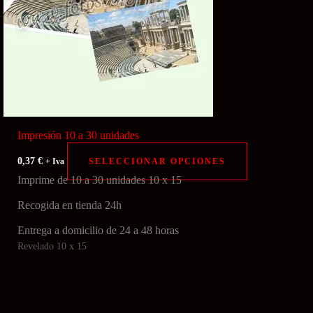
en
la
a
página
de
cto
producto
Impresión 10 a 30 unidades
Este
0,37
€
SELECCIONAR OPCIONES
+ Iva
cto
producto
Imprime de 10 a 30 unidades 10 x 15
tiene
Recogida en tienda 24h
les
múltiples
Entrega a domicilio de 24 a 48 horas
tes.
variantes.
Revelado 10 x 15
Las
nes
opciones
se