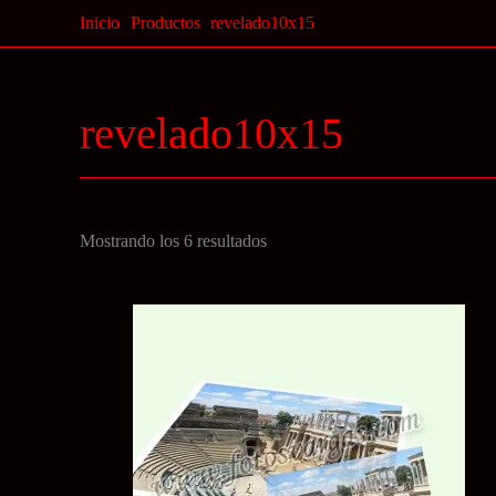
Ir
Inicio
Productos
revelado10x15
al
contenido
revelado10x15
Ordenado
Mostrando los 6 resultados
por
precio:
bajo
a
alto