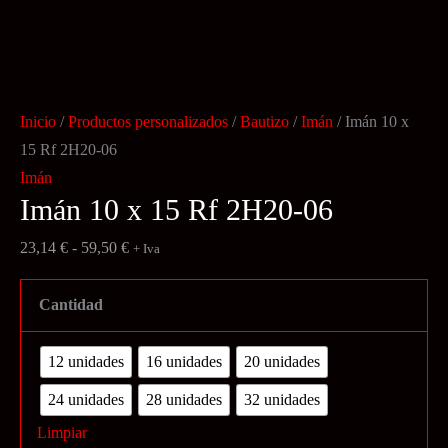
Inicio
/
Productos personalizados
/
Bautizo
/
Imán
/ Imán 10 x
15 Rf 2H20-06
Imán
Imán 10 x 15 Rf 2H20-06
Rango
23,14
€
-
59,50
€
+ Iva
de
precios:
Cantidad
desde
23,14 €
12 unidades
16 unidades
20 unidades
hasta
24 unidades
28 unidades
32 unidades
59,50 €
Limpiar