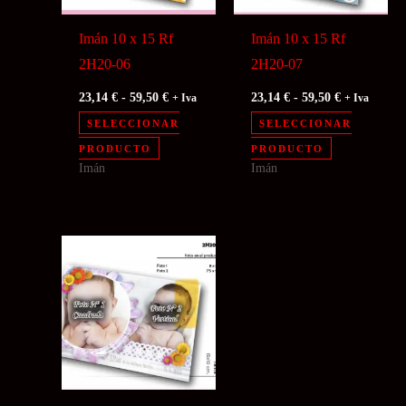
en
en
Imán 10 x 15 Rf
Imán 10 x 15 Rf
la
la
2H20-06
2H20-07
página
página
Rango
Rango
23,14
€
-
59,50
€
23,14
€
-
59,50
€
+ Iva
+ Iva
de
de
de
de
precios:
precios:
SELECCIONAR
SELECCIONAR
producto
producto
desde
desde
Este
Este
PRODUCTO
PRODUCTO
23,14 €
23,14 €
Imán
Imán
producto
producto
hasta
hasta
59,50 €
59,50 €
tiene
tiene
múltiples
múltiples
variantes.
variantes.
Las
Las
opciones
opciones
se
se
pueden
pueden
elegir
elegir
en
en