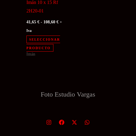
Imán 10 x 15 Rf
la
la
2H20-01
página
página
Rango
41,65
€
-
108,60
€
+
de
de
de
precios:
Iva
producto
producto
desde
SELECCIONAR
41,65 €
Este
hasta
PRODUCTO
108,60 €
Imán
producto
tiene
múltiples
variantes.
Las
Foto Estudio
Vargas
opciones
se
pueden
elegir
en