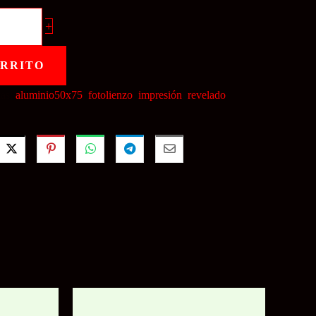
+
ARRITO
tas:
aluminio50x75
,
fotolienzo
,
impresión
,
revelado