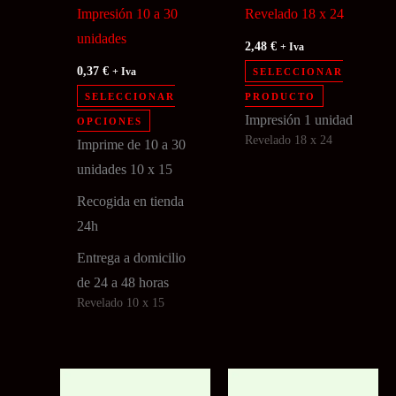
Impresión 10 a 30
Revelado 18 x 24
unidades
2,48
€
+ Iva
0,37
€
+ Iva
SELECCIONAR
Este
SELECCIONAR
PRODUCTO
Este
producto
Impresión 1 unidad
OPCIONES
Revelado 18 x 24
producto
tiene
Imprime de 10 a 30
tiene
múltiples
unidades 10 x 15
múltiples
variantes.
Recogida en tienda
variantes.
Las
24h
Las
opciones
Entrega a domicilio
opciones
se
de 24 a 48 horas
se
pueden
Revelado 10 x 15
pueden
elegir
elegir
en
en
la
la
página