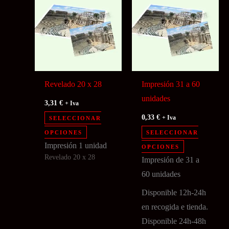
página
de
de
producto
producto
Revelado 20 x 28
Impresión 31 a 60
unidades
3,31
€
+ Iva
0,33
€
SELECCIONAR
+ Iva
Este
OPCIONES
SELECCIONAR
producto
Este
Impresión 1 unidad
OPCIONES
Revelado 20 x 28
tiene
producto
Impresión de 31 a
múltiples
tiene
60 unidades
variantes.
múltiples
Disponible 12h-24h
Las
variantes.
en recogida e tienda.
opciones
Las
Disponible 24h-48h