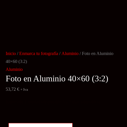
Inicio
/
Enmarca tu fotografía
/
Aluminio
/ Foto en Aluminio
40×60 (3:2)
Aluminio
Foto en Aluminio 40×60 (3:2)
53,72
€
+ Iva
Impresión 1 unidad (disponible 5 a 7 días laborables)
Foto