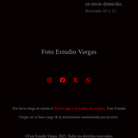
se
opciones
en envío domicilio.
pueden
se
Revelado 10 x 15
elegir
pueden
en
elegir
la
en
página
la
Foto Estudio
Vargas
de
página
producto
de
producto
Por favor tenga en cuenta el
Aviso Legal y la política de cookies.
Foto Estudio
Vargas no se hace cargo de la información suministrada por terceros.
©Foto Estudio Vargas 2025. Todos los derechos reservados.