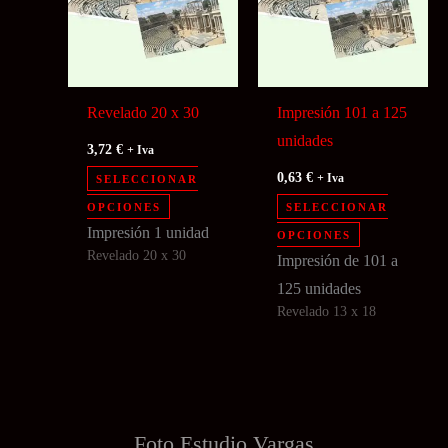
producto
de
producto
Revelado 20 x 30
Impresión 101 a 125
unidades
3,72
€
+ Iva
0,63
€
SELECCIONAR
+ Iva
Este
OPCIONES
SELECCIONAR
producto
Este
Impresión 1 unidad
OPCIONES
Revelado 20 x 30
tiene
producto
Impresión de 101 a
múltiples
tiene
125
unidades
Revelado 13 x 18
variantes.
múltiples
Las
variantes.
opciones
Las
se
opciones
pueden
se
Foto Estudio
Vargas