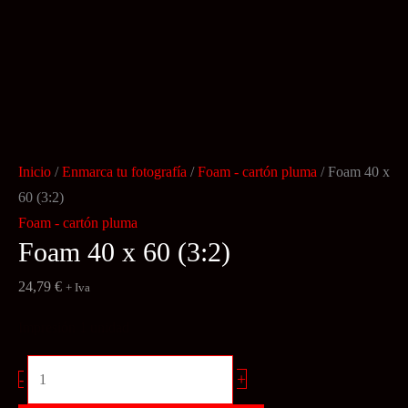
Inicio
/
Enmarca tu fotografía
/
Foam - cartón pluma
/ Foam 40 x
60 (3:2)
Foam - cartón pluma
Foam 40 x 60 (3:2)
24,79
€
+ Iva
Impresión 1 unidad
Foam
+
-
40