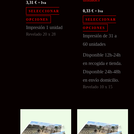
3,31
€
+ Iva
0,33
€
SELECCIONAR
+ Iva
Este
OPCIONES
SELECCIONAR
producto
Este
Impresión 1 unidad
OPCIONES
Revelado 20 x 28
tiene
producto
Impresión de 31 a
múltiples
tiene
60 unidades
variantes.
múltiples
Disponible 12h-24h
Las
variantes.
en recogida e tienda.
opciones
Las
Disponible 24h-48h
se
opciones
en envío domicilio.
pueden
se
Revelado 10 x 15
elegir
pueden
en
elegir
la
en
página
la
de
página