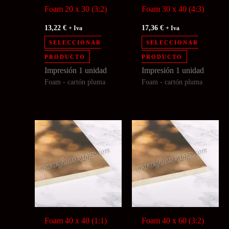
Foam 20 x 30 (3:2)
Foam 30 x 40 (4:3)
13,22
€
17,36
€
+ Iva
+ Iva
SELECCIONAR
SELECCIONAR
PRODUCTO
PRODUCTO
Impresión 1 unidad
Impresión 1 unidad
Foam - cartón pluma
Foam - cartón pluma
Foam 40 x 40 (1:1)
Foam 40 x 60 (3:2)