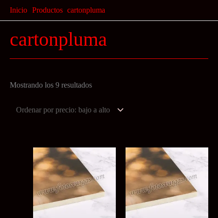
Ir
Inicio
Productos
cartonpluma
al
cartonpluma
contenido
Ordenado
Mostrando los 9 resultados
por
precio:
bajo
a
alto