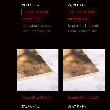
19,01
€
24,79
€
+ Iva
+ Iva
SELECCIONAR
SELECCIONAR
PRODUCTO
PRODUCTO
Impresión 1 unidad
Impresión 1 unidad
Foam - cartón pluma
Foam - cartón pluma
Foam 50 x 50 (1:1)
Foam 50 x 75 (3:2)
27,27
€
39,67
€
+ Iva
+ Iva