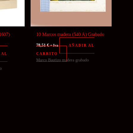
1607)
10 Marcos madera (540 A) Grabado
78,51
€
AÑADIR AL
+ Iva
 AL
CARRITO
Marco Bautizo madera grabado
o