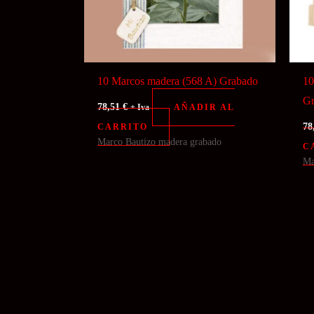
10 Marcos madera (568 A) Grabado
10
Gr
78,51
€
AÑADIR AL
+ Iva
78
CARRITO
Marco Bautizo madera grabado
C
Ma