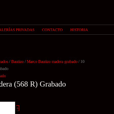
ALERÍAS PRIVADAS
CONTACTO
HISTORIA
zados
/
Bautizo
/
Marco Bautizo madera grabado
/ 10
abado
bado
dera (568 R) Grabado
+