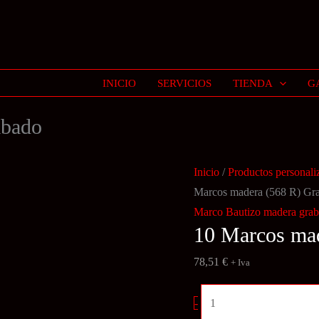
INICIO
SERVICIOS
TIENDA
G
abado
Inicio
/
Productos personali
Marcos madera (568 R) Gr
Marco Bautizo madera gra
10 Marcos ma
78,51
€
+ Iva
10
-
Marcos