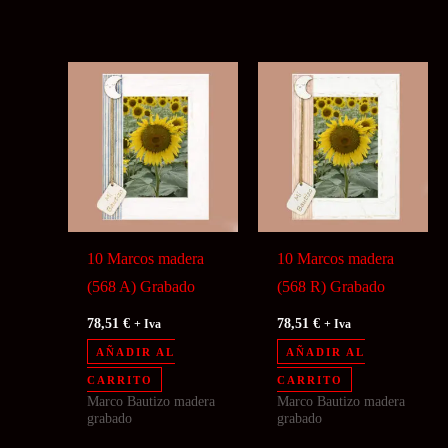
10 Marcos madera
10 Marcos madera
(568 A) Grabado
(568 R) Grabado
78,51
€
78,51
€
+ Iva
+ Iva
AÑADIR AL
AÑADIR AL
CARRITO
CARRITO
Marco Bautizo madera
Marco Bautizo madera
grabado
grabado