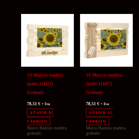
10 Marcos madera
10 Marcos madera
(palet 11603)
(palet 11607)
Grabado
Grabado
78,51
€
78,51
€
+ Iva
+ Iva
AÑADIR AL
AÑADIR AL
CARRITO
CARRITO
Marco Bautizo madera
Marco Bautizo madera
grabado
grabado