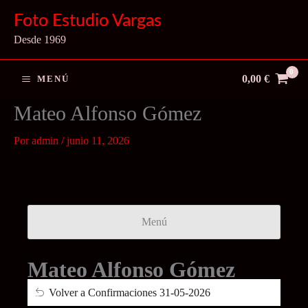
Ir
Foto Estudio Vargas
al
Desde 1969
contenido
0,00
€
MENÚ
Mateo Alfonso Gómez
Por
admin
/
junio 11, 2026
Menú
Mateo Alfonso Gómez
Volver a Confirmaciones 31-05-2026