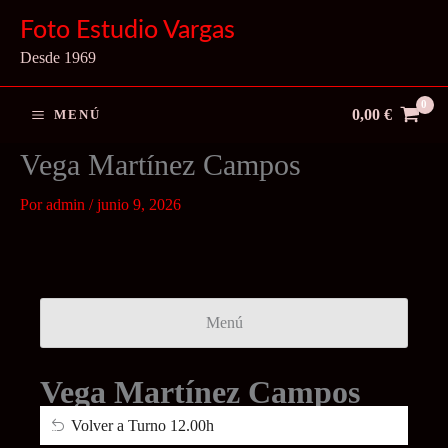
Ir
Foto Estudio Vargas
al
Desde 1969
contenido
0,00
€
MENÚ
Vega Martínez Campos
Por
admin
/
junio 9, 2026
Menú
Vega Martínez Campos
Volver a Turno 12.00h