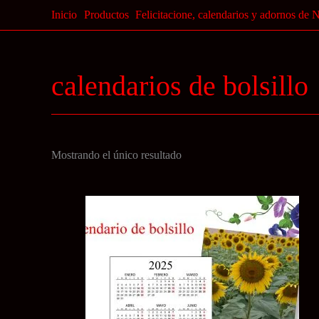
Ir
Inicio
Productos
Felicitacione, calendarios y adornos de 
al
contenido
calendarios de bolsillo
Mostrando el único resultado