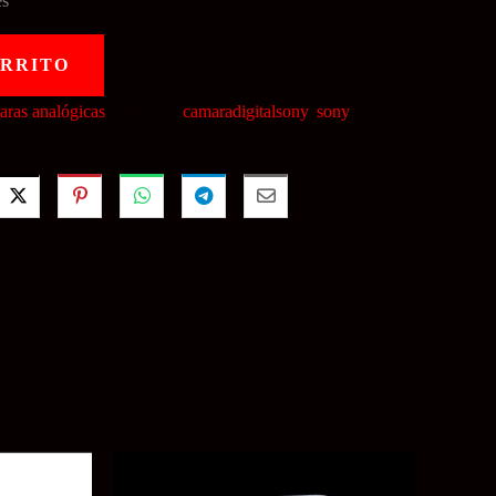
es
ARRITO
ras analógicas
Etiquetas:
camaradigitalsony
,
sony