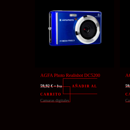
AGFA Photo Realishot DC5200
AG
59,92
€
59
AÑADIR AL
+ Iva
CARRITO
C
Camaras digitales
Ca