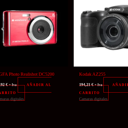
FA Photo Realishot DC5200
Kodak AZ255
,92
€
194,21
€
AÑADIR AL
AÑADI
+ Iva
+ Iva
ARRITO
CARRITO
maras digitales
Camaras digitales