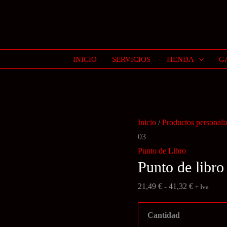
INICIO
SERVICIOS
TIENDA
G
Inicio
/
Productos personali
03
Punto de Libro
Punto de libr
Rango
21,49
€
-
41,32
€
+ Iva
de
precios:
Cantidad