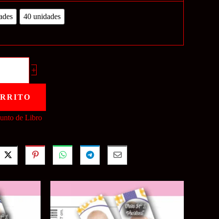
ades
40 unidades
+
ARRITO
unto de Libro