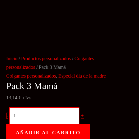
Inicio
/
Productos personalizados
/
Colgantes
personalizados
/ Pack 3 Mamá
Colgantes personalizados
,
Especial día de la madre
Pack 3 Mamá
13,14
€
+ Iva
Pack
+
-
3
Mamá
AÑADIR AL CARRITO
cantidad