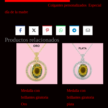
SKU:
Rf. Bk92
Categorías:
Colgantes personalizados
,
Especial
día de la madre
Productos relacionados
Medalla con
Medalla con
brillantes giratoria
brillantes giratoria
Oro
plata