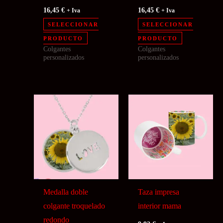
16,45
€
16,45
€
+ Iva
+ Iva
SELECCIONAR
SELECCIONAR
PRODUCTO
PRODUCTO
Colgantes
Colgantes
personalizados
personalizados
Medalla doble
Taza impresa
colgante troquelado
interior mama
redondo