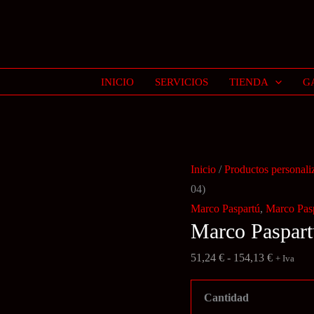
INICIO
SERVICIOS
TIENDA
G
Inicio
/
Productos personali
04)
Marco Paspartú
,
Marco Pas
Marco Paspart
Rango
51,24
€
-
154,13
€
+ Iva
de
precios:
Cantidad