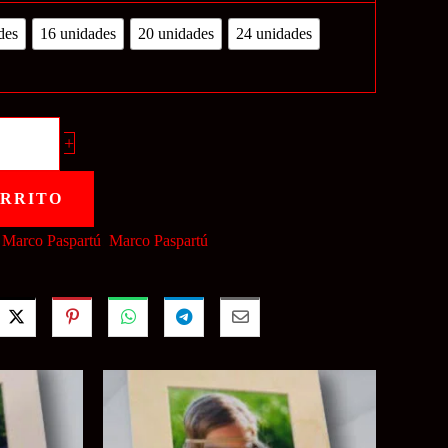
des
16 unidades
20 unidades
24 unidades
+
ARRITO
:
Marco Paspartú
,
Marco Paspartú