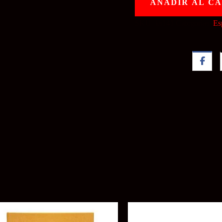
AÑADIR AL C
SKU:
ks141
Categorías:
Es