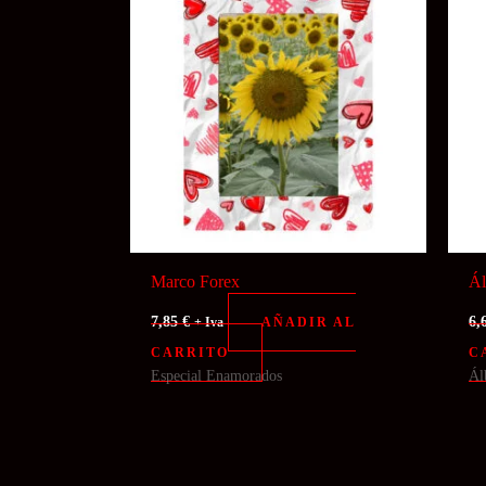
Marco Forex
Ál
7,85
€
6,
AÑADIR AL
+ Iva
CARRITO
C
Especial Enamorados
Ál