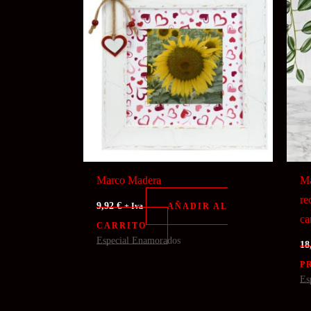
Marco Madera
Ma
re
9,92
€
AÑADIR AL
+ Iva
ca
CARRITO
Especial Enamorados
18
P
Es