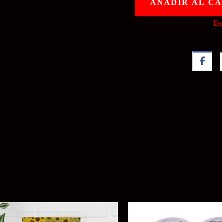
AÑADIR AL C
SKU:
ks106
Categorías:
Es