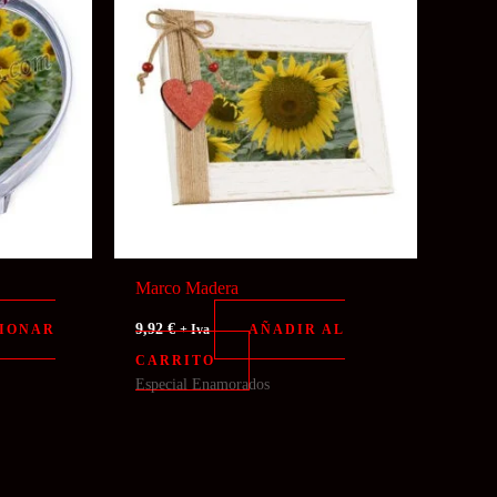
Marco Madera
9,92
€
IONAR
AÑADIR AL
+ Iva
CARRITO
Especial Enamorados