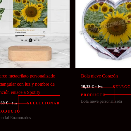
rco metacrilato personalizado
Bola nieve Corazón
ctangular con luz y nombre de
10,33
€
SELECC
+ Iva
nción enlace a Spotify
PRODUCTO
Bola nieve personalizada
,60
€
SELECCIONAR
+ Iva
RODUCTO
pecial Enamorados